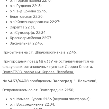
о.п. Горная поляна 22:10;
о.п. Руднева 22:13;
о.п. з-д Ермана 22:16;
Бекетовская 22:20;
о.п.Железнодорожная 22:27;
Сарепта 22:31;
о.п:Судоверфь 22:34;
Красноармейская 22:37;
Заканальная 22:43;
Прибытием на ст. Шпалопропитка в 22:46.
Пригородный поезд № 6339 не останавливается на
следующих остановочных пунктах: Дворец Спорта,
ВолгоГРЭС, завод им: Кирова, Лесобаза.
№ 6437/6438
сообщением
Волгоград-1- Волжский
,
Отправлением со ст. Волгоград-1 в 21:50;
о.п. Мамаев Курган 21:56 (верхняя платформа);
о.п. Воссоединение 22:04;