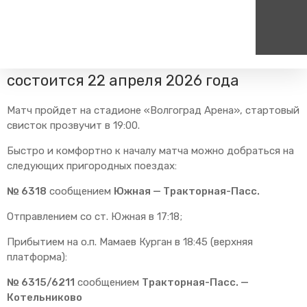
Главная
Пресс-центр
Блог компании
Изменения в
расписании
Футбольный матч «Ротор» — «Родина»
состоится 22 апреля 2026 года
Пассажирам
Туризм
Единый номер вызова экстренных служб
Цен
Матч пройдет на стадионе «Волгоград Арена», стартовый
Справочник
Самостоятельные маршру
112
+7
свисток прозвучит в 19:00.
Режим работы билетных
Групповые маршруты
круг
касс
Быстро и комфортно к началу матча можно добраться на
Тарифы и льготы
следующих пригородных поездах:
Способы оплаты проезда
№ 6318
сообщением
Южная — Тракторная-Пасс.
Абонементные билеты
Отправлением со ст. Южная в 17:18;
Схема обращения
пригородных поездов
Прибытием на о.п. Мамаев Курган в 18:45 (верхняя
Мобильное приложение
платформа):
Правила проезда
№ 6315/6211
сообщением
Тракторная-Пасс. —
Для маломобильных
Котельниково
пассажиров