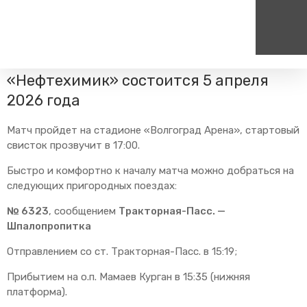
Главная
Пресс-центр
Блог компании
Изменения в
расписании
Футбольный матч «Ротор» —
«Нефтехимик» состоится 5 апреля
Пассажирам
Туризм
Единый номер вызова экстренных служб
Цен
2026 года
Справочник
Самостоятельные маршру
112
+7
Матч пройдет на стадионе «Волгоград Арена», стартовый
Режим работы билетных
Групповые маршруты
круг
касс
свисток прозвучит в 17:00.
Тарифы и льготы
Быстро и комфортно к началу матча можно добраться на
Способы оплаты проезда
следующих пригородных поездах:
Абонементные билеты
№ 6323
, сообщением
Тракторная-Пасс. —
Схема обращения
Шпалопропитка
пригородных поездов
Отправлением со ст. Тракторная-Пасс. в 15:19;
Мобильное приложение
Правила проезда
Прибытием на о.п. Мамаев Курган в 15:35 (нижняя
платформа).
Для маломобильных
пассажиров