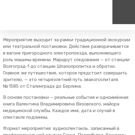
Главная
Туризм
Групповые маршруты
Иммерсивные и
анимационные программы
Дни фронтового госпиталя
Пассажирам
Туризм
Мероприятие выходит за рамки традиционной экскурсии
Единый номер вызова экстренных служб
Цен
или театральной постановки. Действие разворачивается
Справочник
Самостоятельные маршру
112
+7
в вагоне пригородного электропоезда, выполняющего
Режим работы билетных
Групповые маршруты
роль машины времени. Маршрут следования — от станции
круг
касс
Волгоград-1 до станции Шпалопропитка и обратно.
Тарифы и льготы
Главное же путешествие, которое предстоит совершить
зрителю, — это четырёхлетний путь эвакогоспиталя
Способы оплаты проезда
№ 1585 от Сталинграда до Берлина.
Абонементные билеты
В основе постановки — реальные события и одноимённая
Схема обращения
пригородных поездов
книга Валентина Владимировича Вязовского, майора
медицинской службы. Каждое имя, дата и случай в
Мобильное приложение
спектакле подлинны.
Правила проезда
Формат мероприятия: аудиоспектакль, записанный в
Для маломобильных
пассажиров
профессиональной студии Санкт-Петербурга. Каждому