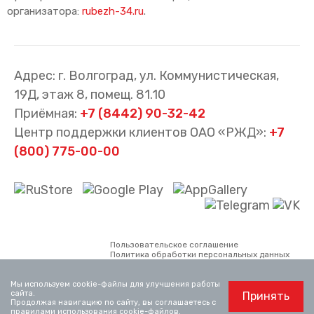
организатора:
rubezh-34.ru
.
Адрес: г. Волгоград, ул. Коммунистическая,
19Д, этаж 8, помещ. 81.10
Приёмная:
+7 (8442) 90-32-42
Центр поддержки клиентов ОАО «РЖД»:
+7
(800) 775-00-00
Пользовательское соглашение
Политика обработки персональных данных
Все материалы сайта принадлежат АО
«Волгоградтранспригород». Использование
Мы используем cookie-файлы для улучшения работы
материалов, опубликованных на сайте,
сайта.
Принять
возможно только со ссылкой на сайт.
Продолжая навигацию по сайту, вы соглашаетесь с
Официальный сайт ОАО «РЖД»
www.rzd.ru
правилами использования cookie-файлов
.