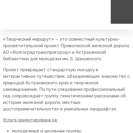
Главная
Туризм
Групповые маршруты
Экскурсионные
маршруты
Творческий маршрут
Пассажирам
Туризм
«Творческий маршрут» — это совместный культурно-
Единый номер вызова экстренных служб
Цен
просветительский проект Приволжской железной дороги,
Справочник
Самостоятельные маршру
112
+7
АО «Волгоградтранспригород» и Астраханской
Режим работы билетных
Групповые маршруты
библиотеки для молодёжи им. Б. Шаховского.
круг
касс
Проект превращает стандартную поездку в
Тарифы и льготы
интерактивное путешествие, объединяющее знакомство с
Способы оплаты проезда
природой Астраханского края и творческое
Абонементные билеты
самовыражение. По пути следования профессиональный
гид сопровождает группу тематическими рассказами об
Схема обращения
пригородных поездов
истории железной дороги, местных
достопримечательностях и уникальных ландшафтах.
Мобильное приложение
Правила проезда
Услуга ориентирована на:
Для маломобильных
молодежные и школьные группы;
пассажиров