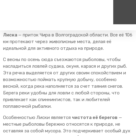
Главная
Туризм
Самостоятельные маршруты
Лиска – лучшее место для рыбалки
Лиска
— приток Чира в Волгоградской области. Все её 106
Пассажирам
Туризм
км протекают через живописные места, делая её
Единый номер вызова экстренных служб
Цен
идеальной для активного отдыха на природе.
Справочник
Самостоятельные маршру
112
+7
Режим работы билетных
Групповые маршруты
С весны по осень сюда съезжаются рыболовы, чтобы
круг
касс
насладиться ловлей судака, окуня, карася и других рыб.
Тарифы и льготы
Эта речка выделяется от других своим спокойствием и
возможностью поймать крупную добычу, особенно
Способы оплаты проезда
весной, когда река наполняется за счет таяния снегов.
Абонементные билеты
Берега реки удобны для ловли с любой стороны, что
Схема обращения
привлекает как спиннингистов, так и любителей
пригородных поездов
поплавочной рыбалки.
Мобильное приложение
Особенностью Лиски является
чистота её берегов
—
Правила проезда
местные рыболовы бережно относятся к природе, не
Для маломобильных
оставляя за собой мусора. Это подчеркивает особый дух
пассажиров