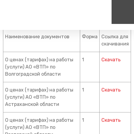
Главная
Акционерам
Раскрытие информации
2024 год
Наименование документов
Форма
Ссылка для
Пассажирам
Туризм
Единый номер вызова экстренных служб
Цен
скачивания
Справочник
Самостоятельные маршру
112
+7
Режим работы билетных
Групповые маршруты
круг
О ценах (тарифах) на работы
1
Скачать
касс
(услуги) АО «ВТП» по
Тарифы и льготы
Волгоградской области
Способы оплаты проезда
Абонементные билеты
О ценах (тарифах) на работы
1
Скачать
Схема обращения
(услуги) АО «ВТП» по
пригородных поездов
Астраханской области
Мобильное приложение
Правила проезда
О ценах (тарифах) на работы
1
Скачать
(услуги) АО «ВТП» по
Для маломобильных
пассажиров