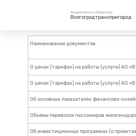
Главная
Акционерам
Раскрытие информации
Акционерное общество
Волгоградтранспригород
2023 год
Пассажирам
Туризм
Единый номер вызова экстренных служб
Наименование документов
Справочник
Самостоятельн
112
Режим работы билетных
Групповые мар
касс
О ценах (тарифах) на работы (услуги) АО «
Тарифы и льготы
Способы оплаты проезда
О ценах (тарифах) на работы (услуги) АО «
Абонементные билеты
Схема обращения
Об основных показателях финансово-хозя
пригородных поездов
Мобильное приложение
Объемы перевозок пассажиров железнодор
Правила проезда
Для маломобильных
Об инвестиционных программах (о проектах
пассажиров