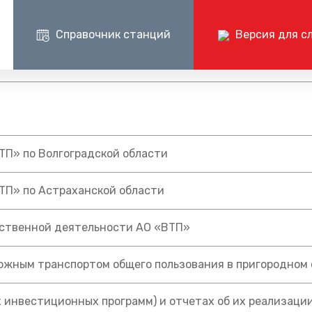
Справочник станций
Версия для с
Пресс-центр
Документ
Центр поддержки клиентов ОАО «РЖД»
Пр
ые маршруты
Блог компании
Раскрытие и
+7 (800) 775-00-00
+
шруты
Частые вопросы
Годовые бухг
круглосуточно, без выходных
по 
отчёты
ВТП» по Волгоградской области
Документаци
ВТП» по Астраханской области
йственной деятельности АО «ВТП»
ожным транспортом общего пользования в пригородном
 инвестиционных программ) и отчетах об их реализаци