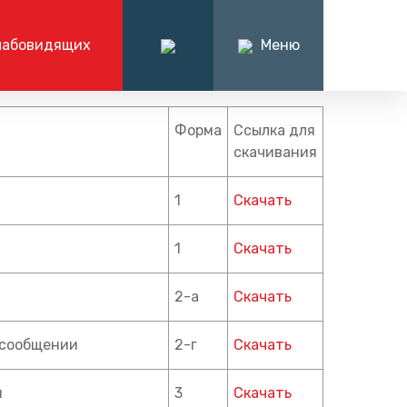
лабовидящих
Меню
ация
О компании
иёмная
Форма
Ссылка для
нформации
История дороги
скачивания
7 (8442) 90-32-42
алтерские
История компании
будням 08:00 — 16:00
1
Скачать
Вакансии
я
Наша команда
1
Скачать
Обратная связь
Контакты
2-а
Скачать
Работа в РЖД
 сообщении
2-г
Скачать
и
3
Скачать