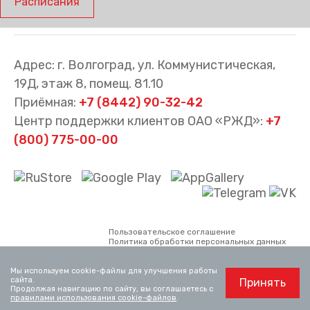
Расписания
Адрес: г. Волгоград, ул. Коммунистическая,
19Д, этаж 8, помещ. 81.10
Приёмная:
+7 (8442) 90-32-42
Центр поддержки клиентов ОАО «РЖД»:
+7
(800) 775-00-00
Пользовательское соглашение
Политика обработки персональных данных
Все материалы сайта принадлежат АО
«Волгоградтранспригород». Использование
Мы используем cookie-файлы для улучшения работы
материалов, опубликованных на сайте,
сайта.
Принять
возможно только со ссылкой на сайт.
Продолжая навигацию по сайту, вы соглашаетесь с
Официальный сайт ОАО «РЖД»
www.rzd.ru
правилами использования cookie-файлов
.