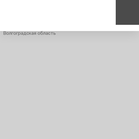
Главная
Чир
Волгоградская область
Пассажирам
Туризм
Единый номер вызова экстренных служб
Цен
Справочник
Самостоятельные маршру
112
+7
Режим работы билетных
Групповые маршруты
круг
касс
Тарифы и льготы
Способы оплаты проезда
Абонементные билеты
Схема обращения
пригородных поездов
Мобильное приложение
Правила проезда
Для маломобильных
пассажиров