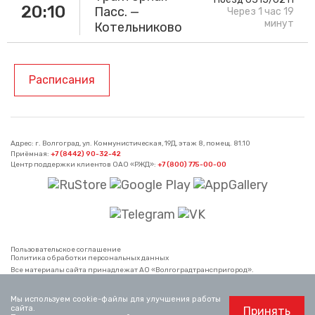
20:10
Пасс. —
Через 1 час 19
минут
Котельниково
Расписания
Адрес: г. Волгоград, ул. Коммунистическая, 19Д, этаж 8, помещ. 81.10
Приёмная:
+7 (8442) 90-32-42
Центр поддержки клиентов ОАО «РЖД»:
+7 (800) 775-00-00
Пользовательское соглашение
Политика обработки персональных данных
Все материалы сайта принадлежат АО «Волгоградтранспригород».
Использование материалов, опубликованных на сайте, возможно только со
ссылкой на сайт.
Официальный сайт ОАО «РЖД»
www.rzd.ru
Мы используем cookie-файлы для улучшения работы
сайта.
Принять