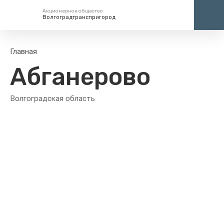
Акционерное общество
Волгоградтранспригород
Единый номер вызова экстренных служб
Центр
Главная
112
+7 (
Абганерово
кругло
Волгоградская область