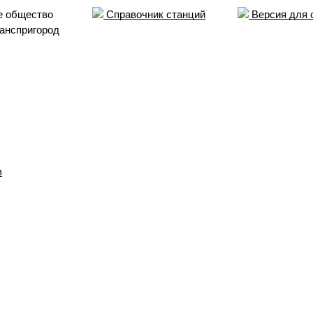
е общество
Справочник станций
Версия для 
анспригород
в