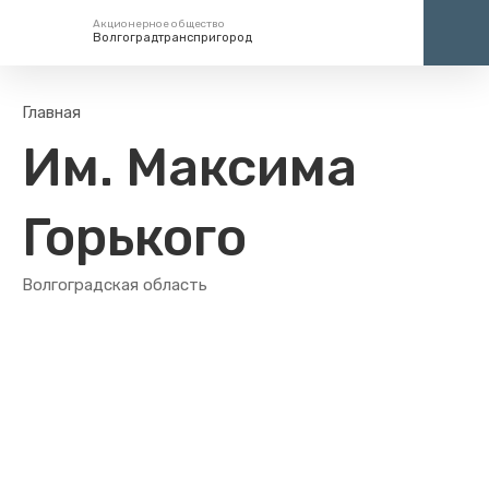
Акционерное общество
Волгоградтранспригород
Единый номер вызова экстренных служб
Центр
Главная
112
+7 (
Им. Максима
кругло
Горького
Волгоградская область