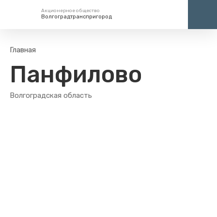
Акционерное общество
Волгоградтранспригород
Единый номер вызова экстренных служб
Центр
Главная
112
+7 (
Панфилово
кругло
Волгоградская область