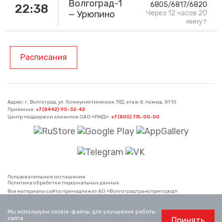
Волгоград-1
6805/6817/6820
22:38
— Урюпино
Через 12 часов 20
минут
Расписания
Адрес: г. Волгоград, ул. Коммунистическая, 19Д, этаж 8, помещ. 81.10
Приёмная:
+7 (8442) 90-32-42
Центр поддержки клиентов ОАО «РЖД»:
+7 (800) 775-00-00
Пользовательское соглашение
Политика обработки персональных данных
Все материалы сайта принадлежат АО «Волгоградтранспригород».
Использование материалов, опубликованных на сайте, возможно только со
ссылкой на сайт.
Официальный сайт ОАО «РЖД»
www.rzd.ru
Мы используем cookie-файлы для улучшения работы
сайта.
Принять