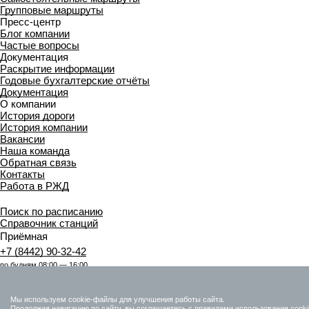
Групповые маршруты
Пресс-центр
Блог компании
Частые вопросы
Документация
Раскрытие информации
Годовые бухгалтерские отчёты
Документация
О компании
История дороги
История компании
Вакансии
Наша команда
Обратная связь
Контакты
Работа в РЖД
Поиск по расписанию
Справочник станций
Приёмная
+7 (8442) 90-32-42
по будням 08:00 — 16:00
Центр поддержки клиентов ОАО «РЖД»
+7 (800) 775-00-00
Мы используем cookie-файлы для улучшения работы сайта.
круглосуточно, без выходных
Продолжая навигацию по сайту, вы соглашаетесь с
правилами использования cook