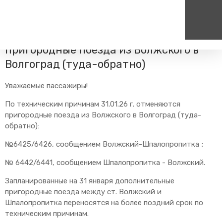
Главная
Пресс-центр
Блог компании
Новости
В сутки 31.01.26 г. отменяются
пригородные поезда из Волжского в
Волгоград (туда-обратно)
Пассажирам
Туризм
Единый номер вызова экстренных служб
Цен
Справочник
Самостоятельные маршру
112
+7
Уважаемые пассажиры!
Режим работы билетных
Групповые маршруты
круг
касс
По техническим причинам 31.01.26 г. отменяются
пригородные поезда из Волжского в Волгоград (туда-
Тарифы и льготы
обратно):
Способы оплаты проезда
№6425/6426, сообщением Волжский-Шпалопропитка ;
Абонементные билеты
Схема обращения
№ 6442/6441, сообщением Шпалопропитка - Волжский.
пригородных поездов
Запланированные на 31 января дополнительные
Мобильное приложение
пригородные поезда между ст. Волжский и
Правила проезда
Шпалопропитка переносятся на более поздний срок по
Для маломобильных
техническим причинам.
пассажиров