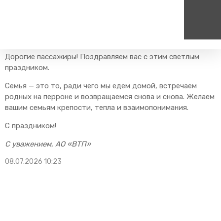
Главная
Пресс-центр
Блог компании
Новости
С днём семьи, любви и верности!
Дорогие пассажиры! Поздравляем вас с этим светлым
Пассажирам
Туризм
праздником.
Единый номер вызова экстренных служб
Цен
Справочник
Самостоятельные маршру
112
+7
Семья — это то, ради чего мы едем домой, встречаем
Режим работы билетных
Групповые маршруты
родных на перроне и возвращаемся снова и снова. Желаем
круг
касс
вашим семьям крепости, тепла и взаимопонимания.
Тарифы и льготы
С праздником!
Способы оплаты проезда
С уважением, АО «ВТП»
Абонементные билеты
Схема обращения
08.07.2026 10:23
пригородных поездов
Мобильное приложение
Правила проезда
Для маломобильных
пассажиров