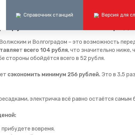
Справочник станций
Версия для с
аршрут Волжский – Волгоград
Пресс-центр
Документ
Волжским и Волгоградом – это возможность перед
Центр поддержки клиентов ОАО «РЖД»
Пр
ые маршруты
Блог компании
Раскрытие и
ставляе
т
всего 104 рубля
, что значительно ниже, 
+7 (800) 775-00-00
+
бе стороны обойдётся всего в 52 рубля.
шруты
Частые вопросы
Годовые бухг
круглосуточно, без выходных
по 
отчёты
Документаци
яет
сэкономить минимум 256 рублей.
Это в 3,5 ра
ересадками, электричка всё равно остаётся самым
ценой:
 прибудете вовремя.