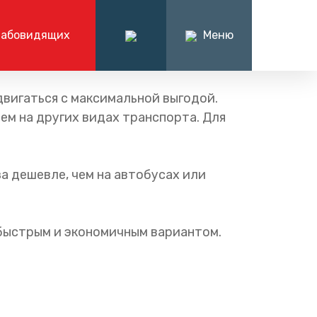
лабовидящих
Меню
ация
О компании
вигаться с максимальной выгодой.
иёмная
нформации
История дороги
чем на других видах транспорта. Для
7 (8442) 90-32-42
алтерские
История компании
будням 08:00 — 16:00
Вакансии
я
за дешевле, чем на автобусах или
Наша команда
Обратная связь
Контакты
 быстрым и экономичным вариантом.
Работа в РЖД