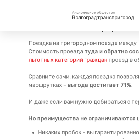
Главная
Пресс-центр
Блог компании
Новости
Акционерное общество
Волгоградтранспригород
Экономия и комфорт: м
Пассажирам
Туризм
Поездка на пригородном поезде между 
Единый номер вызова экстренных служб
Справочник
Самостоятельн
Стоимость проезда
туда и обратно со
112
льготных категорий граждан
проезд в о
Режим работы билетных
Групповые мар
касс
Тарифы и льготы
Сравните сами: каждая поездка позвол
Способы оплаты проезда
маршрутках –
выгода достигает 71%
.
Абонементные билеты
Схема обращения
И даже если вам нужно добираться с п
пригородных поездов
Мобильное приложение
Но преимущества не ограничиваются 
Правила проезда
Никаких пробок – вы гарантированно
Для маломобильных
пассажиров