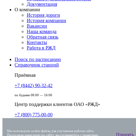
Документация
О компании
История дороги
История компании
Вакансии
Наша команда
Обратная связь
Контакты
Работа в РЖД
Поиск по расписанию
Справочник станций
Приёмная
+7 (8442) 90-32-42
по будням 08:00 — 16:00
Центр поддержки клиентов ОАО «РЖД»
+7 (800) 775-00-00
круглосуточно, без выходных
Мы используем cookie-файлы для улучшения работы сайта.
Единый номер вызова экстренных служб
Принять
Продолжая навигацию по сайту, вы соглашаетесь с
правилами