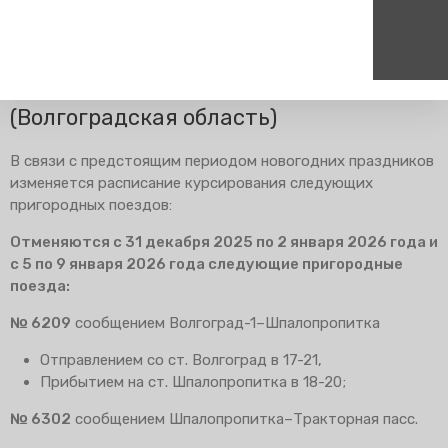
Главная
Пресс-центр
Блог компании
Изменения в
расписании
Изменение расписания
(Волгоградская область)
Пассажирам
Туризм
Единый номер вызова экстренных служб
Цен
В связи с предстоящим периодом новогодних праздников
Справочник
Самостоятельные маршру
112
+7
изменяется расписание курсирования следующих
Режим работы билетных
Групповые маршруты
круг
пригородных поездов:
касс
Тарифы и льготы
Отменяются с 31 декабря 2025 по 2 января 2026 года и
с 5 по 9 января 2026 года следующие пригородные
Способы оплаты проезда
поезда:
Абонементные билеты
№ 6209
сообщением Волгоград-1–Шпалопропитка
Схема обращения
пригородных поездов
Отправлением со ст. Волгоград в 17-21,
Мобильное приложение
Прибытием на ст. Шпалопропитка в 18-20;
Правила проезда
№ 6302
сообщением Шпалопропитка–Тракторная пасс.
Для маломобильных
пассажиров